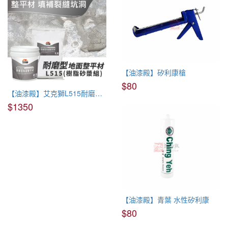
【油漆殿】矽利康槍
$80
【油漆殿】艾克獅L515耐磨型地面整平材(樹脂砂漿組)
$1350
【油漆殿】青葉 水性矽利康
$80