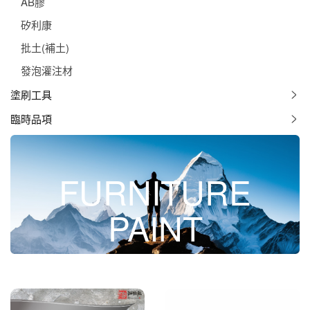
AB膠
矽利康
批土(補土)
發泡灌注材
塗刷工具
臨時品項
FURNITURE
PAINT
填縫材料