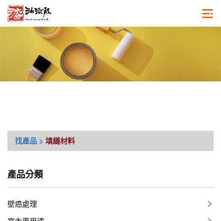
找產品 >
填縫材料
產品分類
壁癌處理
室內專用漆