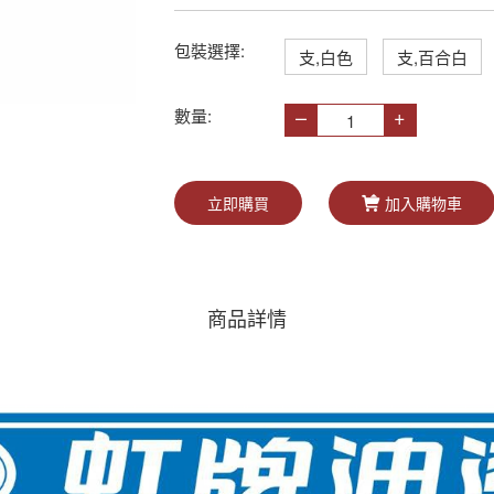
包裝選擇:
支,白色
支,百合白
–
+
數量:
立即購買
加入購物車
商品詳情