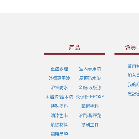
產品
會員
會員
壁癌處理
室內專用漆
加入
外牆專用漆
屋頂防水漆
我的
浴室防水
金屬/浪板漆
忘記
木器漆/護木漆
永保新 EPOXY
特殊塗料
藝術塗料
油漆色卡
溶劑/稀釋劑
填縫材料
塗刷工具
臨時品項