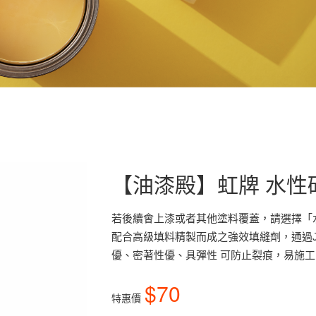
【油漆殿】虹牌 水性
若後續會上漆或者其他塗料覆蓋，請選擇「水性
配合高級填料精製而成之強效填縫劑，通過JIS
優、密著性優、具彈性 可防止裂痕，易施工
$70
特惠價