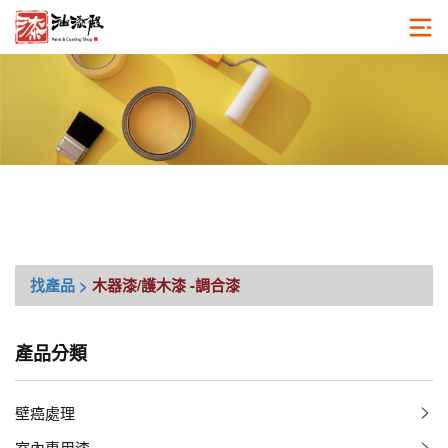
找產品 >
木器漆/護木漆
-調合漆
產品分類
壁癌處理
室內專用漆