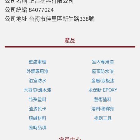
公司名稱 正昌塗料有限公司
公司統編 84077024
公司地址 台南市佳里區新生路338號
產品
壁癌處理
室內專用漆
外牆專用漆
屋頂防水漆
浴室防水
金屬/浪板漆
木器漆/護木漆
永保新 EPOXY
特殊塗料
藝術塗料
油漆色卡
溶劑/稀釋劑
填縫材料
塗刷工具
臨時品項
會員中心