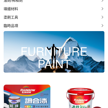
溶劑/稀釋劑
填縫材料
塗刷工具
臨時品項
FURNITURE
PAINT
調合漆