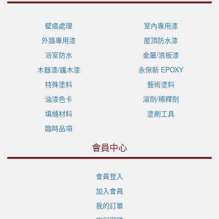
壁癌處理
室內專用漆
外牆專用漆
屋頂防水漆
浴室防水
金屬/浪板漆
木器漆/護木漆
永保新 EPOXY
特殊塗料
藝術塗料
油漆色卡
溶劑/稀釋劑
填縫材料
塗刷工具
臨時品項
會員中心
會員登入
加入會員
我的訂單