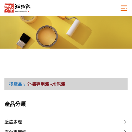
找產品 >
外牆專用漆
-水泥漆
產品分類
壁癌處理
室內專用漆