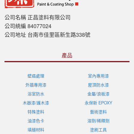
公司名稱 正昌塗料有限公司
公司統編 84077024
公司地址 台南市佳里區新生路338號
產品
壁癌處理
室內專用漆
外牆專用漆
屋頂防水漆
浴室防水
金屬/浪板漆
木器漆/護木漆
永保新 EPOXY
特殊塗料
藝術塗料
油漆色卡
溶劑/稀釋劑
填縫材料
塗刷工具