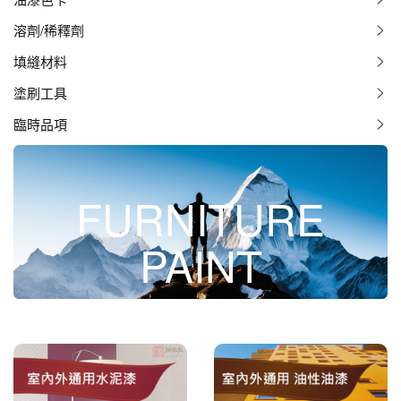
溶劑/稀釋劑
填縫材料
塗刷工具
臨時品項
FURNITURE
PAINT
水泥漆