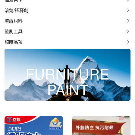
溶劑/稀釋劑
填縫材料
塗刷工具
臨時品項
FURNITURE
PAINT
外牆耐候漆