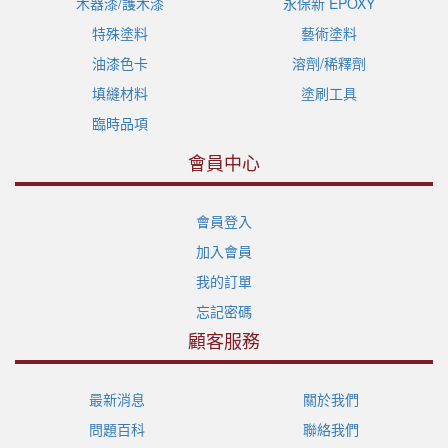
木器漆/護木漆
永保新 EPOXY
特殊塗料
藝術塗料
油漆色卡
溶劑/稀釋劑
填縫材料
塗刷工具
臨時品項
會員中心
會員登入
加入會員
我的訂單
忘記密碼
顧客服務
最新消息
關於我們
問題百科
聯絡我們