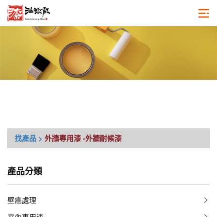
找產品 >
外牆專用漆
-外牆耐候漆
產品分類
壁癌處理
室內專用漆