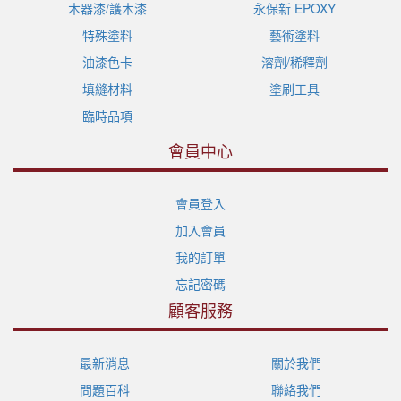
木器漆/護木漆
永保新 EPOXY
特殊塗料
藝術塗料
油漆色卡
溶劑/稀釋劑
填縫材料
塗刷工具
臨時品項
會員中心
會員登入
加入會員
我的訂單
忘記密碼
顧客服務
最新消息
關於我們
問題百科
聯絡我們