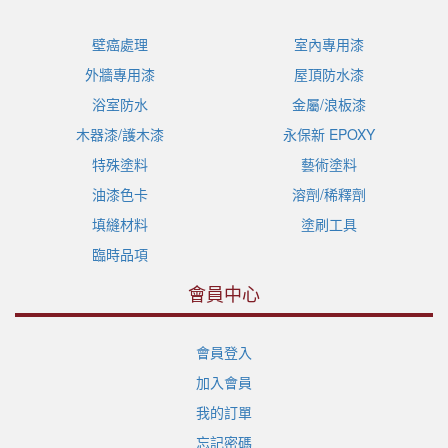
壁癌處理
室內專用漆
外牆專用漆
屋頂防水漆
浴室防水
金屬/浪板漆
木器漆/護木漆
永保新 EPOXY
特殊塗料
藝術塗料
油漆色卡
溶劑/稀釋劑
填縫材料
塗刷工具
臨時品項
會員中心
會員登入
加入會員
我的訂單
忘記密碼