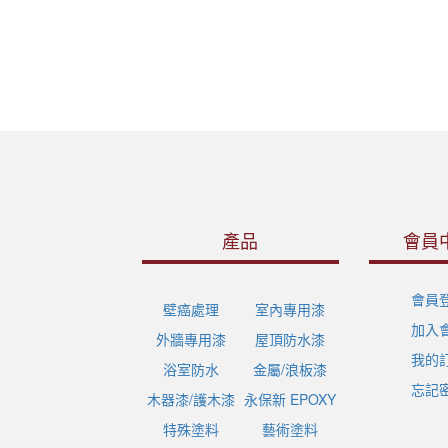
產品
會員
會員
壁癌處理
室內專用漆
加入
外牆專用漆
屋頂防水漆
我的
浴室防水
金屬/浪板漆
忘記
木器漆/護木漆
永保新 EPOXY
特殊塗料
藝術塗料