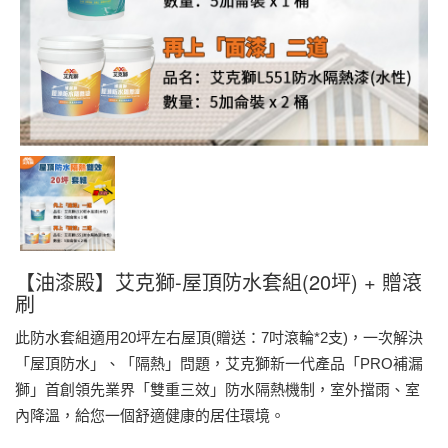
【油漆殿】艾克獅-屋頂防水套組(20坪) + 贈滾
刷
此防水套組適用20坪左右屋頂(贈送：7吋滾輪*2支)，一次解決
「屋頂防水」、「隔熱」問題，艾克獅新一代產品「PRO補漏
獅」首創領先業界「雙重三效」防水隔熱機制，室外擋雨、室
內降溫，給您一個舒適健康的居住環境。