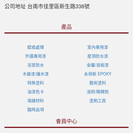
公司地址 台南市佳里區新生路338號
產品
壁癌處理
室內專用漆
外牆專用漆
屋頂防水漆
浴室防水
金屬/浪板漆
木器漆/護木漆
永保新 EPOXY
特殊塗料
藝術塗料
油漆色卡
溶劑/稀釋劑
填縫材料
塗刷工具
臨時品項
會員中心