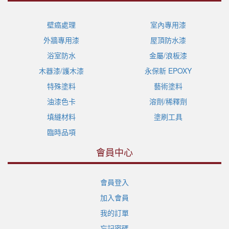
壁癌處理
室內專用漆
外牆專用漆
屋頂防水漆
浴室防水
金屬/浪板漆
木器漆/護木漆
永保新 EPOXY
特殊塗料
藝術塗料
油漆色卡
溶劑/稀釋劑
填縫材料
塗刷工具
臨時品項
會員中心
會員登入
加入會員
我的訂單
忘記密碼