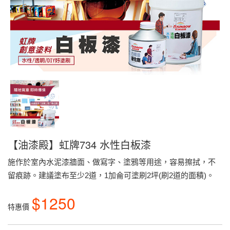
【油漆殿】虹牌734 水性白板漆
施作於室內水泥漆牆面、做寫字、塗鴉等用途，容易擦拭，不
留痕跡。建議塗布至少2道，1加侖可塗刷2坪(刷2道的面積)。
$1250
特惠價