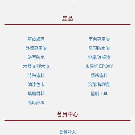
產品
壁癌處理
室內專用漆
外牆專用漆
屋頂防水漆
浴室防水
金屬/浪板漆
木器漆/護木漆
永保新 EPOXY
特殊塗料
藝術塗料
油漆色卡
溶劑/稀釋劑
填縫材料
塗刷工具
臨時品項
會員中心
會員登入