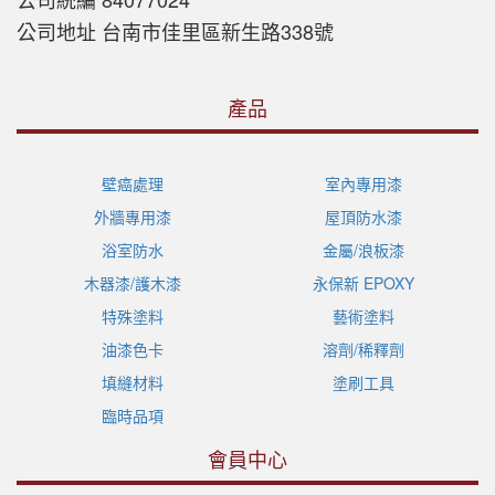
公司地址 台南市佳里區新生路338號
產品
壁癌處理
室內專用漆
外牆專用漆
屋頂防水漆
浴室防水
金屬/浪板漆
木器漆/護木漆
永保新 EPOXY
特殊塗料
藝術塗料
油漆色卡
溶劑/稀釋劑
填縫材料
塗刷工具
臨時品項
會員中心