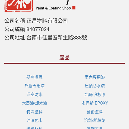
公司名稱 正昌塗料有限公司
公司統編 84077024
公司地址 台南市佳里區新生路338號
產品
壁癌處理
室內專用漆
外牆專用漆
屋頂防水漆
浴室防水
金屬/浪板漆
木器漆/護木漆
永保新 EPOXY
特殊塗料
藝術塗料
油漆色卡
溶劑/稀釋劑
填縫材料
塗刷工具