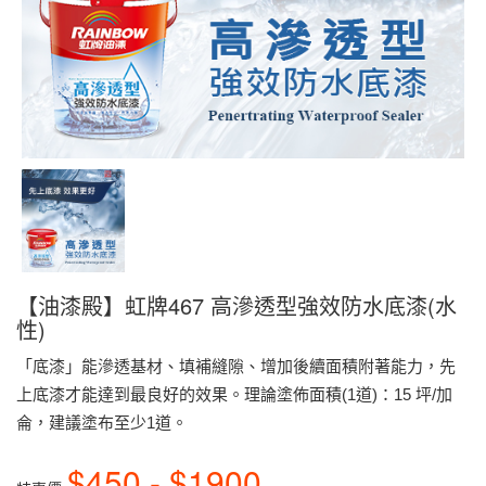
【油漆殿】虹牌467 高滲透型強效防水底漆(水
性)
「底漆」能滲透基材、填補縫隙、增加後續面積附著能力，先
上底漆才能達到最良好的效果。理論塗佈面積(1道)：15 坪/加
侖，建議塗布至少1道。
$450 - $1900