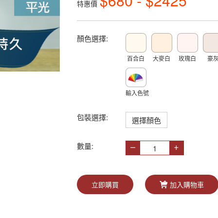
$680 - $2425
特惠價
顏色選擇:
百合白
大麥白
玫瑰白
豪
輸入色號
包裝選擇:
選擇顏色
–
+
數量:
立即購買
加入購物車