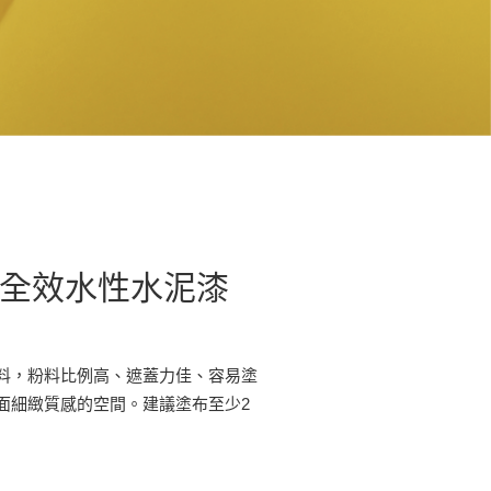
 全效水性水泥漆
料，粉料比例高、遮蓋力佳、容易塗
面細緻質感的空間。建議塗布至少2