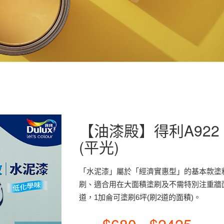
【油漆殿】得利A922
(平光)
「水泥漆」屬於「經濟實惠型」的基本款塗
刷、適合用在大面積塗刷及不需特別注重牆
道，1加侖可塗刷6坪(刷2道的面積)。