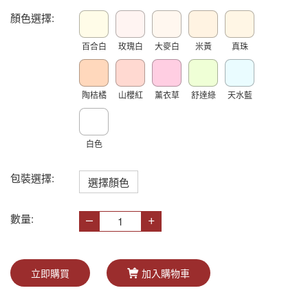
顏色選擇:
百合白
玫瑰白
大麥白
米黃
真珠
陶桔橘
山櫻紅
薰衣草
舒達綠
天水藍
白色
包裝選擇:
選擇顏色
–
+
數量:
立即購買
加入購物車