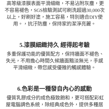
高等級漆膜表面平滑細緻，不易沾附灰塵，更
不容易褪色，SGS檢驗測試可刷洗超過30,000次
以上，好刷好塗，施工容易，特別適合DIY使
用。，抗汙防塵，保持家的潔淨亮麗。
5.漆膜細緻持久 經得起考驗
多重保護功能的優質配方，保持牆面不褪色、
失光，不用擔心時間久候牆面黯淡無光，手感
平滑細緻，帶您感受優雅的觸感體驗。
6.色彩是一種發自內心的感動
優質乳膠成分的成色極致飽和，更可搭配彩虹
屋電腦調色系統，除經典成色外，提供多種居