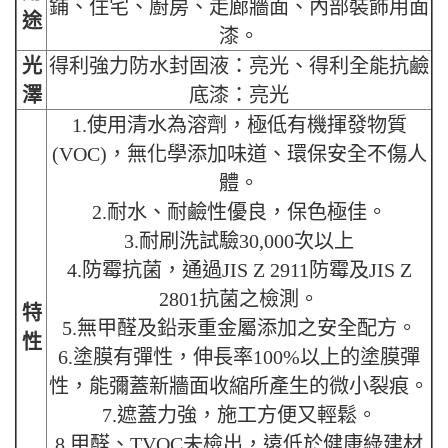
鋪、住宅、廚房、走廊牆面、內部裝飾用面
途
漆。
光
得利強力防水封固液：亮光、得利全能抗鹼
澤
底漆：亮光
1.使用清水為溶劑，極低有機揮發物質
(VOC)，無化學添加味道、環保安全不傷人
體。
2.耐水、耐鹼性優良，保色極佳。
3.耐刷洗試驗30,000次以上
4.防霉抗菌，通過JIS Z 2911防霉及JIS Z
2801抗菌之檢測。
特
5.無甲醛及鉛汞重金屬添加之安全配方。
性
6.塗膜有彈性，伸長率100%以上的塗膜彈
性，能彌蓋新牆面收縮所產生的微小裂痕。
7.遮蓋力強，施工方便又輕鬆。
8.甲醛、TVOC未檢出，遠低於健康綠建材