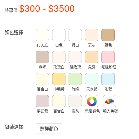
$300 - $3500
特惠價
顏色選擇:
1501白
白色
特白
豪灰
藤色
霧鄉
玫瑰白
淺玫瑰
象牙
曖昧粉紅
百合白
小鴨黃
竹綠
天水藍
沁藍
夢幻紫
百合白
豪灰
電腦調色
輸入色號
包裝選擇:
選擇顏色