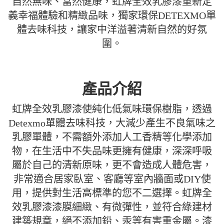
自然無味、當然健康，虹牌全效乳膠漆重新定
義幸福體驗和精緻品味，獨家環保DETEXMO單
體去味科技，讓家中洋溢著清新自然的好氛
圍。
產品介紹
虹牌全效乳膠漆使純化低氣味環保樹脂，透過
Detexmo單體去味科技，大減少產生不良氣味之
乳膠單體，不需額外添加人工香精等化學添加
物，在生活中不失品味更擁有健康，深深呼吸
屬於自己的清新原味，更不會造成人體危害，
非常適合居家臥室、客廳等室內牆面或DIY使
用，提供對生活高標準的您不二選擇。虹牌全
效乳膠漆漆膜細緻、有微彈性，並符合綠建材
建築規章，絕不添加鉛、汞等有害重金屬。漆