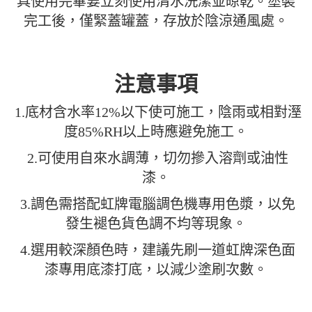
具使用完畢要立刻使用清水洗潔並晾乾。塗裝
完工後，僅緊蓋罐蓋，存放於陰涼通風處。
注意事項
1.底材含水率12%以下使可施工，陰雨或相對溼
度85%RH以上時應避免施工。
2.可使用自來水調薄，切勿摻入溶劑或油性
漆。
3.調色需搭配虹牌電腦調色機專用色漿，以免
發生褪色貨色調不均等現象。
4.選用較深顏色時，建議先刷一道虹牌深色面
漆專用底漆打底，以減少塗刷次數。